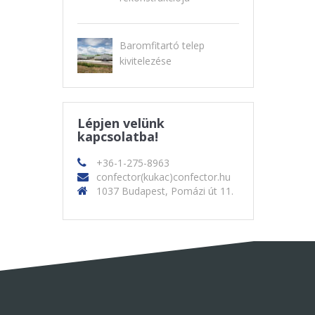
Baromfitartó telep
kivitelezése
Lépjen velünk
kapcsolatba!
+36-1-275-8963
confector(kukac)confector.hu
1037 Budapest, Pomázi út 11.