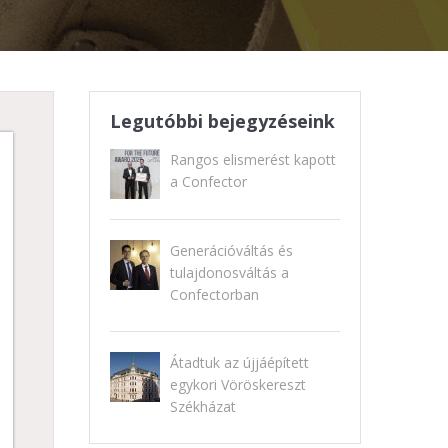
Legutóbbi bejegyzéseink
Rangos elismerést kapott
a Confector
Generációváltás és
tulajdonosváltás a
Confectorban
Átadtuk az újjáépített
egykori Vöröskereszt
Székházat