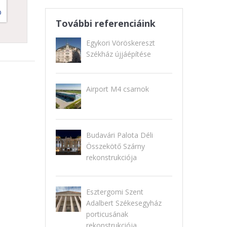
b
További referenciáink
Egykori Vöröskereszt
Székház újjáépítése
Airport M4 csarnok
Budavári Palota Déli
Összekötő Szárny
rekonstrukciója
Esztergomi Szent
Adalbert Székesegyház
porticusának
rekonstrukciója