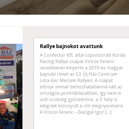
Rallye bajnokot avattunk
A Confector Kft. által szponzorált Korda
Racing Rallye-csapat Vincze Ferenc
vezetésével elnyerte a 2019-es magyar
bajnoki címet az 53. Új Ház Centrum
Léta-Ker Mecsek Rallyen. A csapat
előnye immár behozhatatlanná vált az
országos ponttáblázatban, így nem is
volt szükség győzelemre, a 3. hely is
elégnek bizonyult a cím megnyerésére.
A Vincze Ferenc – Bacigal Igor […]