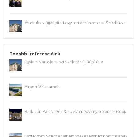
Átadtuk az újjáépített egykori Vöröskereszt Székházat
További referenciáink
Egykori Vöröskereszt Székház újjáépítése
Airport M4 csarnok
Budavári Palota Déli Összekötő Szárny rekonstrukciója
Esztergomi Szent Adalbert Székesegyház porticusának