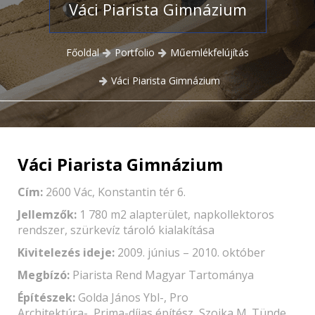
Váci Piarista Gimnázium
Főoldal
Portfolio
Műemlékfelújítás
Váci Piarista Gimnázium
Váci Piarista Gimnázium
Cím:
2600 Vác, Konstantin tér 6.
Jellemzők:
1 780 m2 alapterület, napkollektoros
rendszer, szürkevíz tároló kialakítása
Kivitelezés ideje:
2009. június – 2010. október
Megbízó:
Piarista Rend Magyar Tartománya
Építészek:
Golda János Ybl-, Pro
Architektúra-, Prima-díjas építész, Szojka M. Tünde,