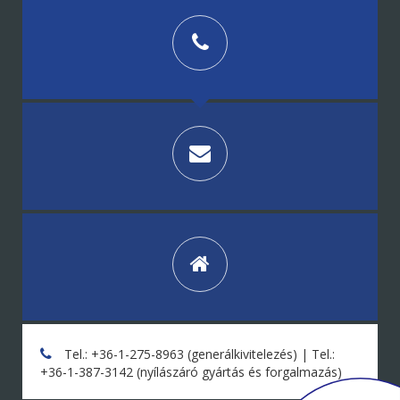
Tel.: +36-1-275-8963 (generálkivitelezés) | Tel.:
+36-1-387-3142 (nyílászáró gyártás és forgalmazás)