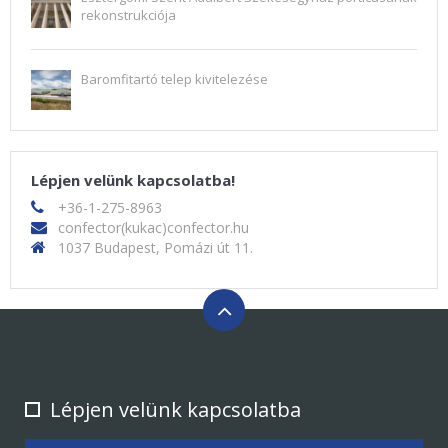
rekonstrukciója
Baromfitartó telep kivitelezése
Lépjen velünk kapcsolatba!
+36-1-275-8963
confector(kukac)confector.hu
1037 Budapest, Pomázi út 11.
Lépjen velünk kapcsolatba