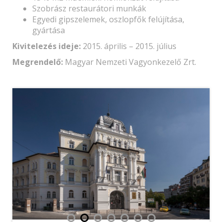
Szobrász restaurátori munkák
Egyedi gipszelemek, oszlopfők felújítása,
gyártása
Kivitelezés ideje:
2015. április – 2015. július
Megrendelő:
Magyar Nemzeti Vagyonkezelő Zrt.