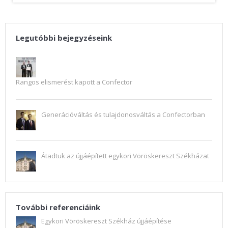
Legutóbbi bejegyzéseink
Rangos elismerést kapott a Confector
Generációváltás és tulajdonosváltás a Confectorban
Átadtuk az újjáépített egykori Vöröskereszt Székházat
További referenciáink
Egykori Vöröskereszt Székház újjáépítése