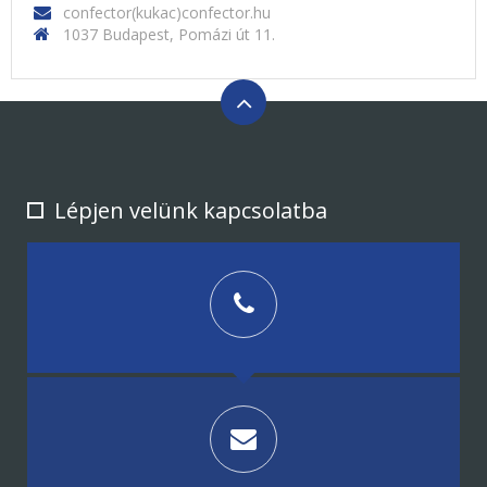
confector(kukac)confector.hu
1037 Budapest, Pomázi út 11.
Lépjen velünk kapcsolatba