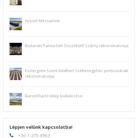
Airport M4 csarnok
Budavári Palota Déli Összekötő Szárny rekonstrukciója
Esztergomi Szent Adalbert Székesegyház porticusának
rekonstrukciója
Baromfitartó telep kivitelezése
Lépjen velünk kapcsolatba!
+36-1-275-8963