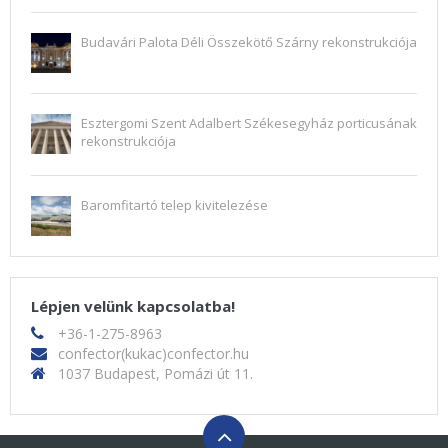
Budavári Palota Déli Összekötő Szárny rekonstrukciója
Esztergomi Szent Adalbert Székesegyház porticusának
rekonstrukciója
Baromfitartó telep kivitelezése
Lépjen velünk kapcsolatba!
+36-1-275-8963
confector(kukac)confector.hu
1037 Budapest, Pomázi út 11.