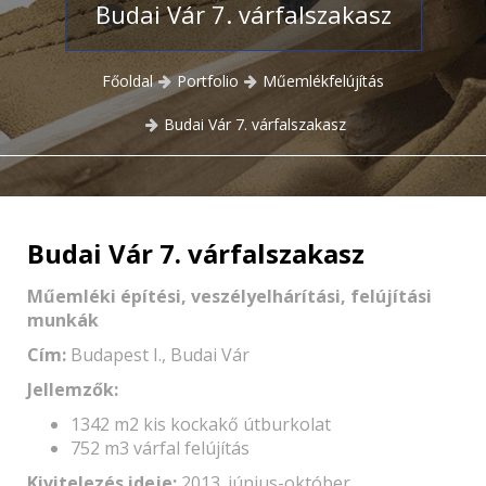
Budai Vár 7. várfalszakasz
Főoldal
Portfolio
Műemlékfelújítás
Budai Vár 7. várfalszakasz
Budai Vár 7. várfalszakasz
Műemléki építési, veszélyelhárítási, felújítási
munkák
Cím:
Budapest I., Budai Vár
Jellemzők:
1342 m2 kis kockakő útburkolat
752 m3 várfal felújítás
Kivitelezés ideje:
2013. június-október