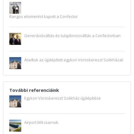
Rangos elismerést kapott a Confector
Generációváltás és tulajdonosváltás a Confectorban
Átadtuk az újjáépített egykori Vöröskereszt Székházat
További referenciáink
Egykori Vöröskereszt Székház újjáépítése
Airport M4 csarnok